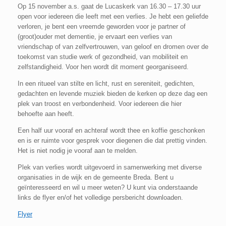
Op 15 november a.s. gaat de Lucaskerk van 16.30 – 17.30 uur
open voor iedereen die leeft met een verlies. Je hebt een geliefde
verloren, je bent een vreemde geworden voor je partner of
(groot)ouder met dementie, je ervaart een verlies van
vriendschap of van zelfvertrouwen, van geloof en dromen over de
toekomst van studie werk of gezondheid, van mobiliteit en
zelfstandigheid. Voor hen wordt dit moment georganiseerd.
In een ritueel van stilte en licht, rust en sereniteit, gedichten,
gedachten en levende muziek bieden de kerken op deze dag een
plek van troost en verbondenheid. Voor iedereen die hier
behoefte aan heeft.
Een half uur vooraf en achteraf wordt thee en koffie geschonken
en is er ruimte voor gesprek voor diegenen die dat prettig vinden.
Het is niet nodig je vooraf aan te melden.
Plek van verlies wordt uitgevoerd in samenwerking met diverse
organisaties in de wijk en de gemeente Breda. Bent u
geïnteresseerd en wil u meer weten? U kunt via onderstaande
links de flyer en/of het volledige persbericht downloaden.
Flyer