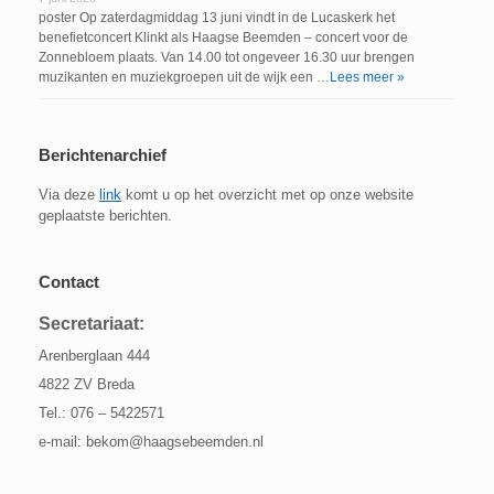
poster Op zaterdagmiddag 13 juni vindt in de Lucaskerk het
benefietconcert Klinkt als Haagse Beemden – concert voor de
Zonnebloem plaats. Van 14.00 tot ongeveer 16.30 uur brengen
muzikanten en muziekgroepen uit de wijk een …
Lees meer »
Berichtenarchief
Via deze
link
komt u op het overzicht met op onze website
geplaatste berichten.
Contact
Secretariaat:
Arenberglaan 444
4822 ZV Breda
Tel.: 076 – 5422571
e-mail: bekom@haagsebeemden.nl