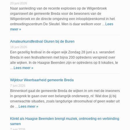
20 juni 2026
Naar aanleiding van de recente explosies op de Wilgenbroek
organiseert de gemeente Breda voor de bewoners van de
Wilgenbroek en de directe omgeving een inloopbijeenkomst in het
ontmoetingscentrum De Sleutel. Men is daar welkom voor …
Lees
meer »
Amateurkunstfestival Gluren bij de Buren
18 juni 2026
Een gezellig festival in de eigen wijk Zondag 28 juni a.s. verandert
Breda in een festivalterrein met bijna 200 optredens verspreid over
alle wijken. In de Haagse Beenden zijn er optredens op 8 lokaties, te
…
Lees meer »
Wijktour Weerbaarheid gemeente Breda
7 juni 2026
Binnenkort gaat de gemeente Breda de wijken in om met de inwoners
in gesprek te gaan over een belangrijk onderwerp, nl: Wat doe jij bij
onverwachte situaties, zoals langdurige stroomuitval of geen water uit
de …
Lees meer »
Klinkt als Haagse Beemden brengt muziek, ontmoeting en verbinding
samen
7 juni 2026