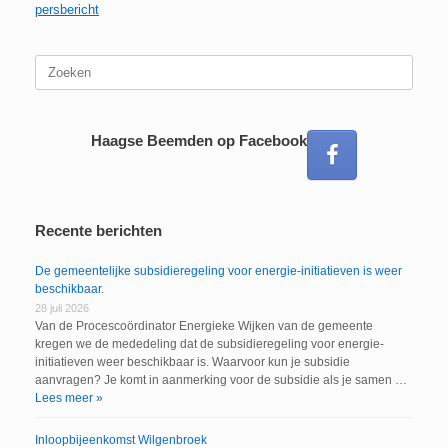
persbericht
Zoeken
naar:
Haagse Beemden op Facebook
Recente berichten
De gemeentelijke subsidieregeling voor energie-initiatieven is weer
beschikbaar.
28 juli 2026
Van de Procescoördinator Energieke Wijken van de gemeente
kregen we de mededeling dat de subsidieregeling voor energie-
initiatieven weer beschikbaar is. Waarvoor kun je subsidie
aanvragen? Je komt in aanmerking voor de subsidie als je samen …
Lees meer »
Inloopbijeenkomst Wilgenbroek