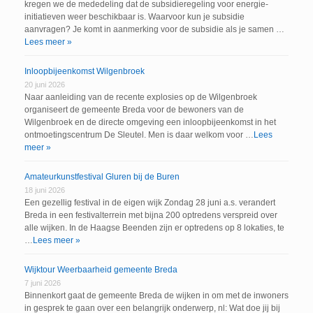
kregen we de mededeling dat de subsidieregeling voor energie-
initiatieven weer beschikbaar is. Waarvoor kun je subsidie
aanvragen? Je komt in aanmerking voor de subsidie als je samen …
Lees meer »
Inloopbijeenkomst Wilgenbroek
20 juni 2026
Naar aanleiding van de recente explosies op de Wilgenbroek
organiseert de gemeente Breda voor de bewoners van de
Wilgenbroek en de directe omgeving een inloopbijeenkomst in het
ontmoetingscentrum De Sleutel. Men is daar welkom voor …
Lees
meer »
Amateurkunstfestival Gluren bij de Buren
18 juni 2026
Een gezellig festival in de eigen wijk Zondag 28 juni a.s. verandert
Breda in een festivalterrein met bijna 200 optredens verspreid over
alle wijken. In de Haagse Beenden zijn er optredens op 8 lokaties, te
…
Lees meer »
Wijktour Weerbaarheid gemeente Breda
7 juni 2026
Binnenkort gaat de gemeente Breda de wijken in om met de inwoners
in gesprek te gaan over een belangrijk onderwerp, nl: Wat doe jij bij