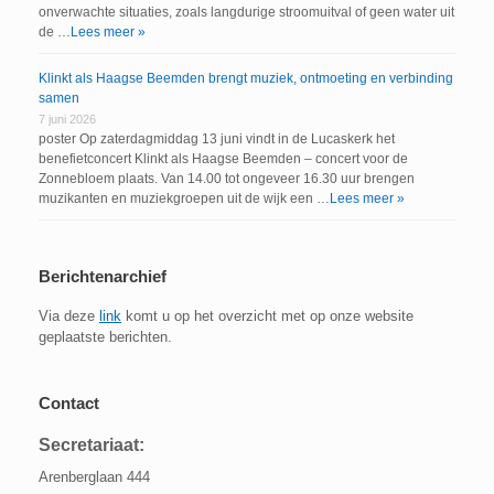
onverwachte situaties, zoals langdurige stroomuitval of geen water uit
de …
Lees meer »
Klinkt als Haagse Beemden brengt muziek, ontmoeting en verbinding
samen
7 juni 2026
poster Op zaterdagmiddag 13 juni vindt in de Lucaskerk het
benefietconcert Klinkt als Haagse Beemden – concert voor de
Zonnebloem plaats. Van 14.00 tot ongeveer 16.30 uur brengen
muzikanten en muziekgroepen uit de wijk een …
Lees meer »
Berichtenarchief
Via deze
link
komt u op het overzicht met op onze website
geplaatste berichten.
Contact
Secretariaat:
Arenberglaan 444