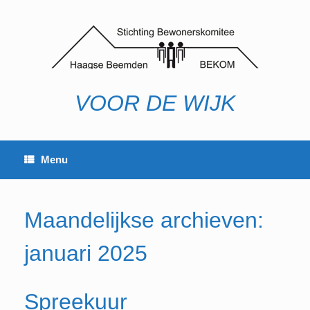
Ga
naar
de
inhoud
VOOR DE WIJK
Menu
Maandelijkse archieven:
januari 2025
Spreekuur