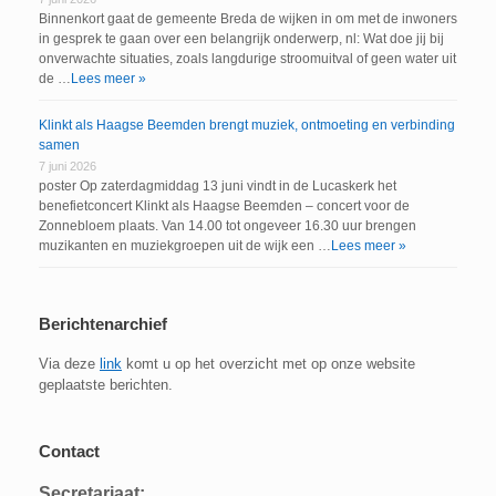
Binnenkort gaat de gemeente Breda de wijken in om met de inwoners
in gesprek te gaan over een belangrijk onderwerp, nl: Wat doe jij bij
onverwachte situaties, zoals langdurige stroomuitval of geen water uit
de …
Lees meer »
Klinkt als Haagse Beemden brengt muziek, ontmoeting en verbinding
samen
7 juni 2026
poster Op zaterdagmiddag 13 juni vindt in de Lucaskerk het
benefietconcert Klinkt als Haagse Beemden – concert voor de
Zonnebloem plaats. Van 14.00 tot ongeveer 16.30 uur brengen
muzikanten en muziekgroepen uit de wijk een …
Lees meer »
Berichtenarchief
Via deze
link
komt u op het overzicht met op onze website
geplaatste berichten.
Contact
Secretariaat: