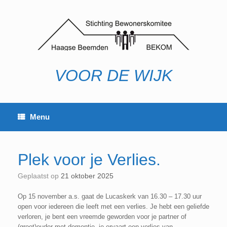
Ga
naar
de
inhoud
VOOR DE WIJK
Menu
Plek voor je Verlies.
Geplaatst op
21 oktober 2025
Op 15 november a.s. gaat de Lucaskerk van 16.30 – 17.30 uur
open voor iedereen die leeft met een verlies. Je hebt een geliefde
verloren, je bent een vreemde geworden voor je partner of
(groot)ouder met dementie, je ervaart een verlies van