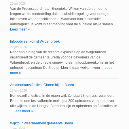
28 juli 2026
Van de Procescoördinator Energieke Wijken van de gemeente
kregen we de mededeling dat de subsidieregeling voor energie-
initiatieven weer beschikbaar is. Waarvoor kun je subsidie
aanvragen? Je komt in aanmerking voor de subsidie als je samen …
Lees meer »
Inloopbijeenkomst Wilgenbroek
20 juni 2026
Naar aanleiding van de recente explosies op de Wilgenbroek
organiseert de gemeente Breda voor de bewoners van de
Wilgenbroek en de directe omgeving een inloopbijeenkomst in het
ontmoetingscentrum De Sleutel. Men is daar welkom voor …
Lees
meer »
Amateurkunstfestival Gluren bij de Buren
18 juni 2026
Een gezellig festival in de eigen wijk Zondag 28 juni a.s. verandert
Breda in een festivalterrein met bijna 200 optredens verspreid over
alle wijken. In de Haagse Beenden zijn er optredens op 8 lokaties, te
…
Lees meer »
Wijktour Weerbaarheid gemeente Breda
7 juni 2026