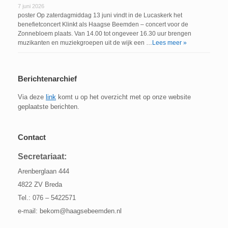
7 juni 2026
poster Op zaterdagmiddag 13 juni vindt in de Lucaskerk het
benefietconcert Klinkt als Haagse Beemden – concert voor de
Zonnebloem plaats. Van 14.00 tot ongeveer 16.30 uur brengen
muzikanten en muziekgroepen uit de wijk een …
Lees meer »
Berichtenarchief
Via deze
link
komt u op het overzicht met op onze website
geplaatste berichten.
Contact
Secretariaat:
Arenberglaan 444
4822 ZV Breda
Tel.: 076 – 5422571
e-mail: bekom@haagsebeemden.nl