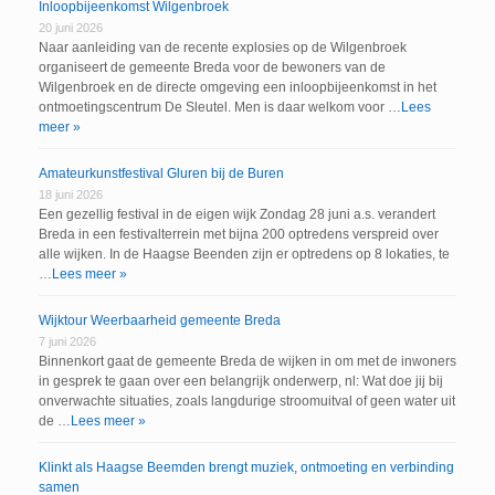
Inloopbijeenkomst Wilgenbroek
20 juni 2026
Naar aanleiding van de recente explosies op de Wilgenbroek
organiseert de gemeente Breda voor de bewoners van de
Wilgenbroek en de directe omgeving een inloopbijeenkomst in het
ontmoetingscentrum De Sleutel. Men is daar welkom voor …
Lees
meer »
Amateurkunstfestival Gluren bij de Buren
18 juni 2026
Een gezellig festival in de eigen wijk Zondag 28 juni a.s. verandert
Breda in een festivalterrein met bijna 200 optredens verspreid over
alle wijken. In de Haagse Beenden zijn er optredens op 8 lokaties, te
…
Lees meer »
Wijktour Weerbaarheid gemeente Breda
7 juni 2026
Binnenkort gaat de gemeente Breda de wijken in om met de inwoners
in gesprek te gaan over een belangrijk onderwerp, nl: Wat doe jij bij
onverwachte situaties, zoals langdurige stroomuitval of geen water uit
de …
Lees meer »
Klinkt als Haagse Beemden brengt muziek, ontmoeting en verbinding
samen