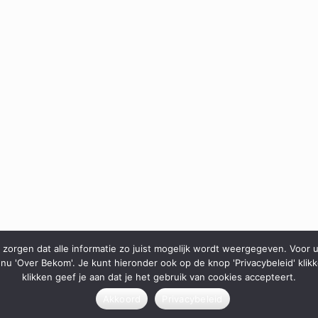
orgen dat alle informatie zo juist mogelijk wordt weergegeven. Voor u
nu 'Over Bekom'. Je kunt hieronder ook op de knop 'Privacybeleid' kl
klikken geef je aan dat je het gebruik van cookies accepteert.
website: https://haagsebeemden.nl - ©BEKOM
Akkoord
Privacybeleid