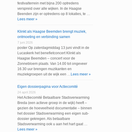
festivalterrein met bijna 200 optredens
verspreid over alle wijken. In de Haagse
Beenden zijn er optredens op 8 lokaties, te …
Lees meer »
Klinkt als Haagse Beemden brengt muziek,
ontmoeting en verbinding samen
7 juni 2026
poster Op zaterdagmiddag 13 juni vindt in de
Lucaskerk het benefietconcert Klinkt als
Haagse Beemden – concert voor de
Zonnebloem plaats. Van 14.00 tot ongeveer
16.30 uur brengen muzikanten en
muziekgroepen uit de wijk een …
Lees meer »
Eigen dossierpagina voor Actiecomité
24 april 2026
Het Actiecomité Betaalbare Stadsverwarming
Breda (een actieve groep in de wijk) heeft –
gezien de hoeveelheid documentatie – binnen
het dossier Stadsverwarming een eigen sub-
dossier gekregen. Als betaalbare
Stadsverwarming ook u aan het hart gaat …
Lees meer »