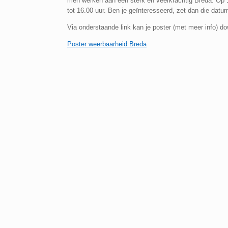
men werken aan een sterk en veerkrachtig Breda. Op 15
tot 16.00 uur. Ben je geïnteresseerd, zet dan die datu
Via onderstaande link kan je poster (met meer info) d
Poster weerbaarheid Breda