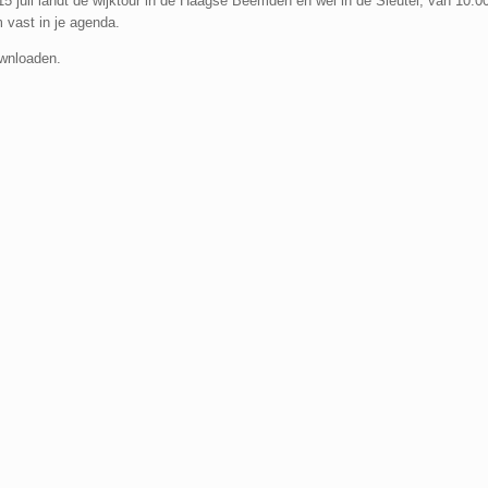
 juli landt de wijktour in de Haagse Beemden en wel in de Sleutel, van 10.0
m vast in je agenda.
ownloaden.