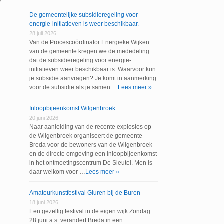
0
De gemeentelijke subsidieregeling voor
energie-initiatieven is weer beschikbaar.
28 juli 2026
Van de Procescoördinator Energieke Wijken
van de gemeente kregen we de mededeling
dat de subsidieregeling voor energie-
initiatieven weer beschikbaar is. Waarvoor kun
je subsidie aanvragen? Je komt in aanmerking
voor de subsidie als je samen …
Lees meer »
Inloopbijeenkomst Wilgenbroek
20 juni 2026
Naar aanleiding van de recente explosies op
de Wilgenbroek organiseert de gemeente
Breda voor de bewoners van de Wilgenbroek
en de directe omgeving een inloopbijeenkomst
in het ontmoetingscentrum De Sleutel. Men is
daar welkom voor …
Lees meer »
Amateurkunstfestival Gluren bij de Buren
18 juni 2026
Een gezellig festival in de eigen wijk Zondag
28 juni a.s. verandert Breda in een