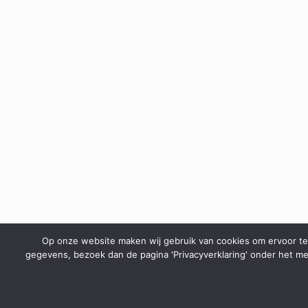
Op onze website maken wij gebruik van cookies om ervoor te z
gegevens, bezoek dan de pagina 'Privacyverklaring' onder het me