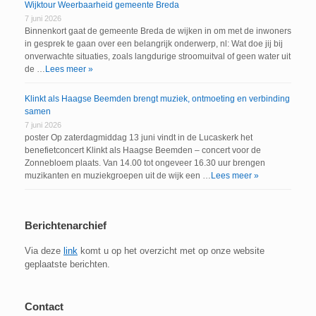
Wijktour Weerbaarheid gemeente Breda
7 juni 2026
Binnenkort gaat de gemeente Breda de wijken in om met de inwoners
in gesprek te gaan over een belangrijk onderwerp, nl: Wat doe jij bij
onverwachte situaties, zoals langdurige stroomuitval of geen water uit
de …
Lees meer »
Klinkt als Haagse Beemden brengt muziek, ontmoeting en verbinding
samen
7 juni 2026
poster Op zaterdagmiddag 13 juni vindt in de Lucaskerk het
benefietconcert Klinkt als Haagse Beemden – concert voor de
Zonnebloem plaats. Van 14.00 tot ongeveer 16.30 uur brengen
muzikanten en muziekgroepen uit de wijk een …
Lees meer »
Berichtenarchief
Via deze
link
komt u op het overzicht met op onze website
geplaatste berichten.
Contact