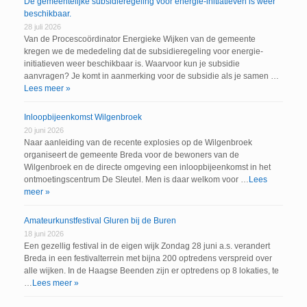
De gemeentelijke subsidieregeling voor energie-initiatieven is weer
beschikbaar.
28 juli 2026
Van de Procescoördinator Energieke Wijken van de gemeente
kregen we de mededeling dat de subsidieregeling voor energie-
initiatieven weer beschikbaar is. Waarvoor kun je subsidie
aanvragen? Je komt in aanmerking voor de subsidie als je samen …
Lees meer »
Inloopbijeenkomst Wilgenbroek
20 juni 2026
Naar aanleiding van de recente explosies op de Wilgenbroek
organiseert de gemeente Breda voor de bewoners van de
Wilgenbroek en de directe omgeving een inloopbijeenkomst in het
ontmoetingscentrum De Sleutel. Men is daar welkom voor …
Lees
meer »
Amateurkunstfestival Gluren bij de Buren
18 juni 2026
Een gezellig festival in de eigen wijk Zondag 28 juni a.s. verandert
Breda in een festivalterrein met bijna 200 optredens verspreid over
alle wijken. In de Haagse Beenden zijn er optredens op 8 lokaties, te
…
Lees meer »